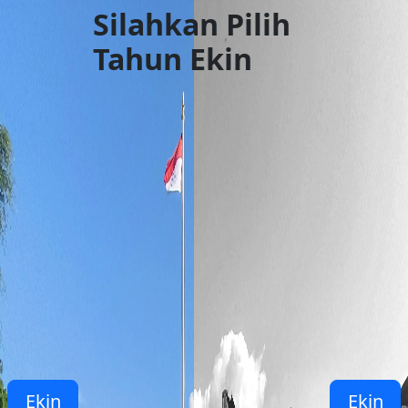
Silahkan Pilih
Tahun Ekin
Ekin
Ekin